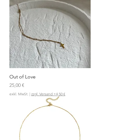
Out of Love
Preis
25,00 €
exkl. MwSt.
|
zzgl. Versand +4,50 €