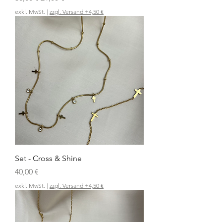
exkl. MwSt.
|
zzgl. Versand +4,50 €
Set - Cross & Shine
Preis
40,00 €
exkl. MwSt.
|
zzgl. Versand +4,50 €