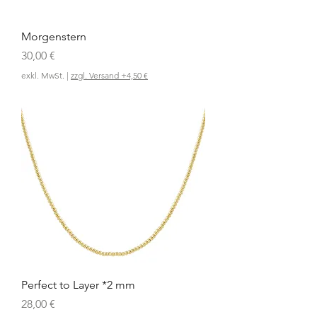
Morgenstern
Preis
30,00 €
exkl. MwSt.
|
zzgl. Versand +4,50 €
Perfect to Layer *2 mm
Preis
28,00 €