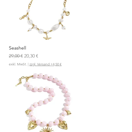
Seashell
Standardpreis
Sale-Preis
29,00 €
20,30 €
exkl. MwSt.
|
zzgl. Versand +4,50 €