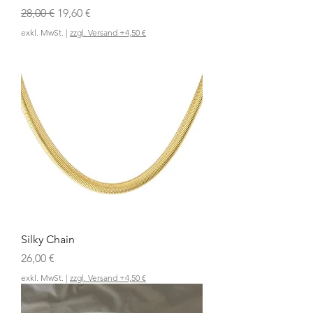
Standardpreis
Sale-Preis
28,00 €
19,60 €
exkl. MwSt.
|
zzgl. Versand +4,50 €
Silky Chain
Preis
26,00 €
exkl. MwSt.
|
zzgl. Versand +4,50 €