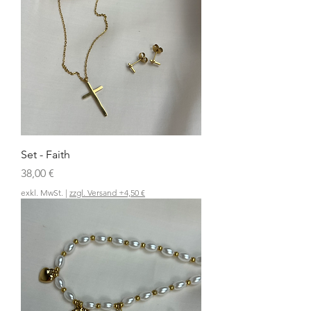
Set - Faith
Preis
38,00 €
exkl. MwSt.
|
zzgl. Versand +4,50 €