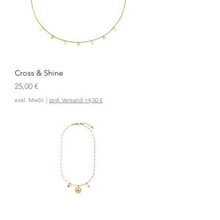
Cross & Shine
Preis
25,00 €
exkl. MwSt.
|
zzgl. Versand +4,50 €