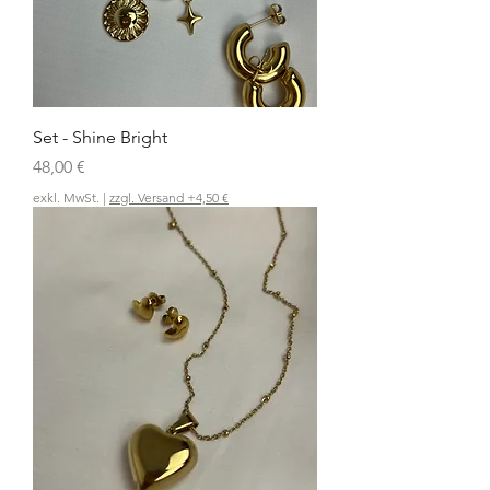
Set - Shine Bright
Preis
48,00 €
exkl. MwSt.
|
zzgl. Versand +4,50 €