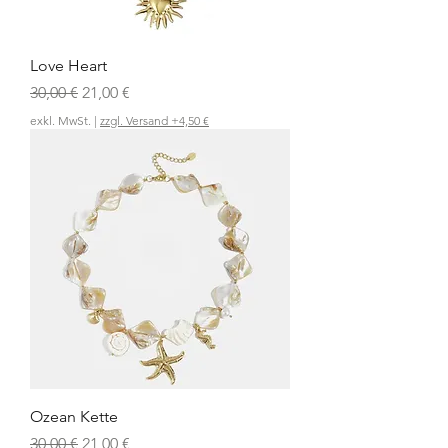
Love Heart
Standardpreis
Sale-Preis
30,00 €
21,00 €
exkl. MwSt.
|
zzgl. Versand +4,50 €
Ozean Kette
Standardpreis
Sale-Preis
30,00 €
21,00 €