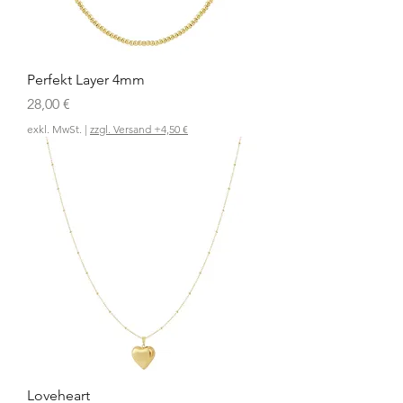
Perfekt Layer 4mm
Preis
28,00 €
exkl. MwSt.
|
zzgl. Versand +4,50 €
Loveheart