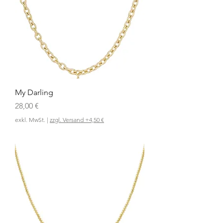
My Darling
Preis
28,00 €
exkl. MwSt.
|
zzgl. Versand +4,50 €