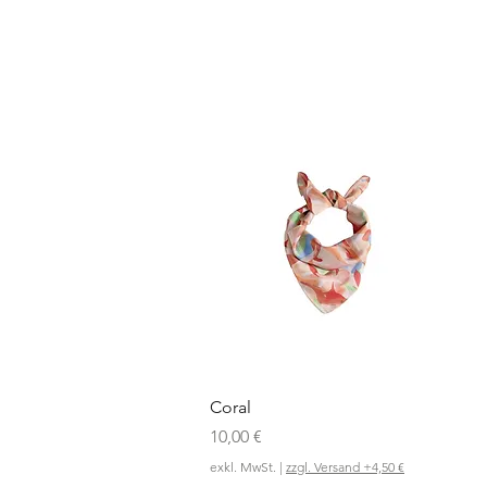
Schnellansicht
Coral
Preis
10,00 €
exkl. MwSt.
|
zzgl. Versand +4,50 €