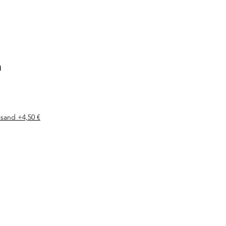
n
s
rsand +4,50 €