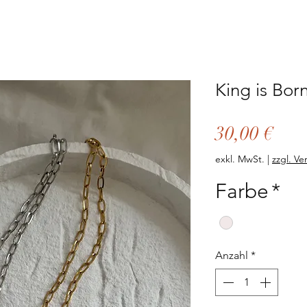
King is Bor
Prei
30,00 €
exkl. MwSt.
|
zzgl. Ve
Farbe
*
Anzahl
*