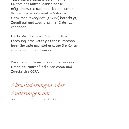
Kaliforniens nutzen, dann sind Sie
möglicherweise nach dem kalifornischen
Verbraucherschutzgesetz (California
Consumer Privacy Act; „CCPA“) berechtigt,
Zugriff auf und Löschung Ihrer Daten zu
verlangen.
Um Ihr Recht auf den Zugriff und die
Löschung Ihrer Daten geltend zu machen,
lesen Sie bitte nachstehend, wie Sie Kontakt
zu uns aufnehmen können.
Wir verkaufen keine personenbezogenen
Daten der Nutzer für die Absichten und
Zwecke des CCPA.
Aktualisierungen oder
Änderungen der
Datenschutzrichtlinie
Wir können diese Datenschutzrichtlinie nach
eigenem Ermessen von Zeit zu Zeit
überarbeiten, die auf der Website
veröffentlichte Version ist immer aktuell. Wir