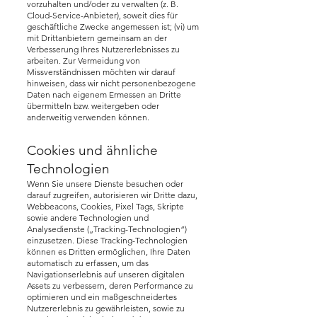
vorzuhalten und/oder zu verwalten (z. B.
Cloud-Service-Anbieter), soweit dies für
geschäftliche Zwecke angemessen ist; (vi) um
mit Drittanbietern gemeinsam an der
Verbesserung Ihres Nutzererlebnisses zu
arbeiten. Zur Vermeidung von
Missverständnissen möchten wir darauf
hinweisen, dass wir nicht personenbezogene
Daten nach eigenem Ermessen an Dritte
übermitteln bzw. weitergeben oder
anderweitig verwenden können.
Cookies und ähnliche
Technologien
Wenn Sie unsere Dienste besuchen oder
darauf zugreifen, autorisieren wir Dritte dazu,
Webbeacons, Cookies, Pixel Tags, Skripte
sowie andere Technologien und
Analysedienste („Tracking-Technologien“)
einzusetzen. Diese Tracking-Technologien
können es Dritten ermöglichen, Ihre Daten
automatisch zu erfassen, um das
Navigationserlebnis auf unseren digitalen
Assets zu verbessern, deren Performance zu
optimieren und ein maßgeschneidertes
Nutzererlebnis zu gewährleisten, sowie zu