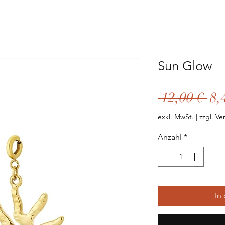
Sun Glow
St
 12,00 € 
8,
exkl. MwSt.
|
zzgl. Ve
Anzahl
*
In